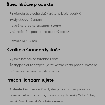
Špecifikácie produktu
Plnofarebná, plochá tlač (vrátane bielej obálky)
Zvislý skladaný dizajn
Potlač na prednej aj zadnej strane
Vnútro čisté – priestor na osobný odkaz
Rozmer: 13 × 18 cm
Kvalita a štandardy tlače
Vysoko intenzívna farebná živosť
Ťažký papier zabezpečuje, že každá karta pôsobí rovnako
prémiovo ako umenie, ktoré nesie.
Prečo si ich zamilujete
Autentické umenie:
Každý dizajn pochádza priamo z
Ivaninej tetovacej tvorby – z rovnakých Funky Color™ diel,
ktoré získali medzinárodné ocenenia.