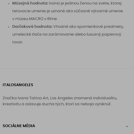
Múzejná hodnota:
Ivana je jedinou ženou na svete, ktorej
tetovacie umenie je uznané ako súčasné výtvarné umenie
v múzeu MACRO v Ríme.
Darčeková hodnota:
Vhodné ako spomienkové predmety,
umelecké tlače na zarámovanie alebo luxusný papierový
tovar.
ITALOSANGELES
Značka Ivana Tattoo Art, Los Angeles znamená individualitu,
kreativitu a oslavuje ducha tých, ktorí sa neboja vyniknúť.
SOCIÁLNE MÉDIA
