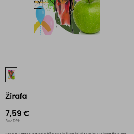
Žirafa
7,59 €
Bez DPH