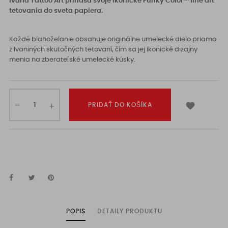
Ivana Tattoo Art prináša svoje ikonické Funky Color™ fine art
tetovania do sveta papiera.
Každé blahoželanie obsahuje originálne umelecké dielo priamo
z Ivaniných skutočných tetovaní, čím sa jej ikonické dizajny
menia na zberateľské umelecké kúsky.

PRIDAŤ DO KOŠÍKA
POPIS
DETAILY PRODUKTU