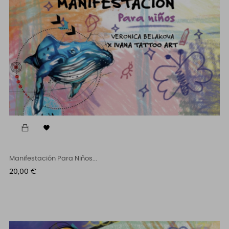

Manifestación Para Niños...
Cena
20,00 €