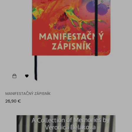

MANIFESTAČNÝ ZÁPISNÍK
Cena
26,90 €