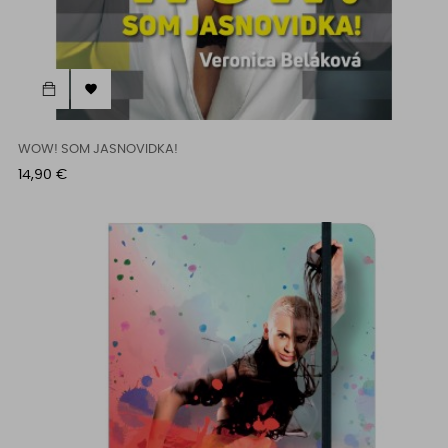

WOW! SOM JASNOVIDKA!
Cena
14,90 €