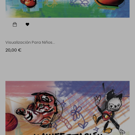

Visualización Para Niños...
Cena
20,00 €