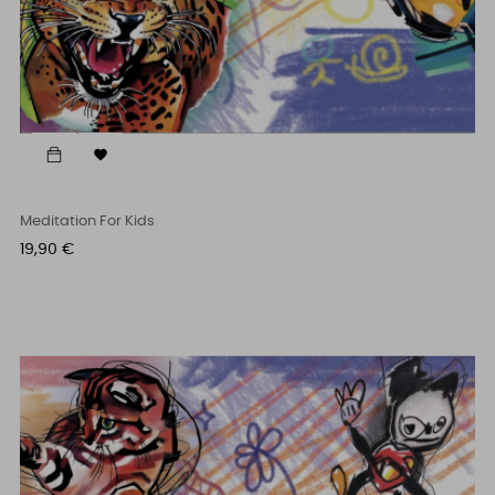

Meditation For Kids
Cena
19,90 €