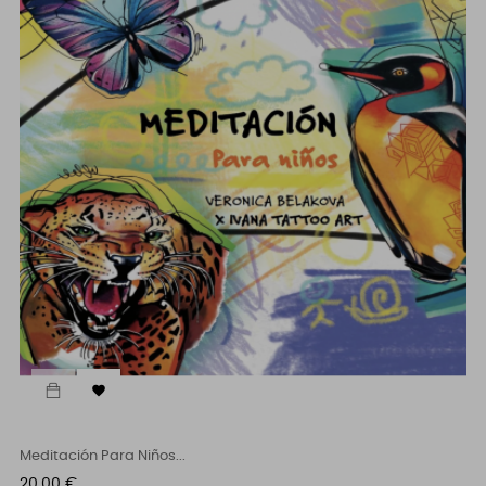

Meditación Para Niños...
Cena
20,00 €