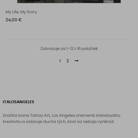
My Life, My Story
Cena
24,00 €
Zobrazuje sa 1-12 z 16 položiek
1
2
ITALOSANGELES
Značka Ivana Tattoo Art, Los Angeles znamená individualitu,
kreativitu a oslavuje ducha tých, ktorí sa neboja vyniknúť.