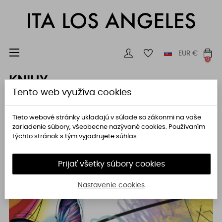
Toggle
☰
EUR
€
0
navigation
KNIHY
Tento web využíva cookies

Dôležitosť
Tieto webové stránky ukladajú v súlade so zákonmi na vaše
zariadenie súbory, všeobecne nazývané cookies. Používaním
Zobrazuje sa 1-12 z 16 položiek
týchto stránok s tým vyjadrujete súhlas.
Prijať všetky súbory cookies
Nastavenie cookies