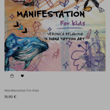

Manifestation For Kids
Cena
19,90 €