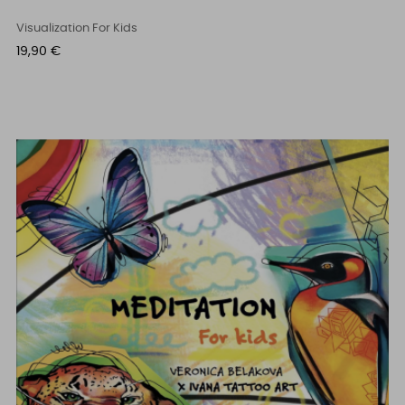
Visualization For Kids
Cena
19,90 €