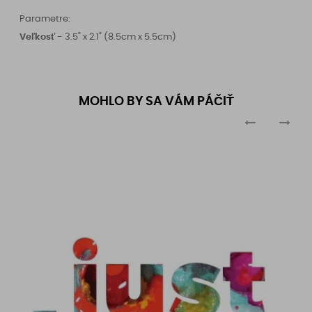
Parametre:
Veľkosť -
3.5" x 2.1" (8.5cm x 5.5cm)
MOHLO BY SA VÁM PÁČIŤ
‹
›