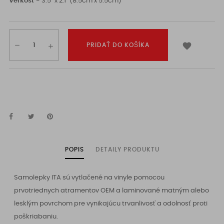
Veľkosť -
3.5" x 2.1" (8.5cm x 5.5cm)

PRIDAŤ DO KOŠÍKA
POPIS
DETAILY PRODUKTU
Samolepky ITA sú vytlačené na vinyle pomocou
prvotriednych atramentov OEM a laminované matným alebo
lesklým povrchom pre vynikajúcu trvanlivosť a odolnosť proti
poškriabaniu.