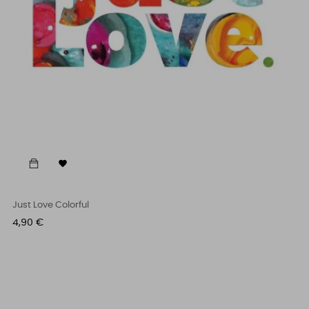

Just Love Colorful
Cena
4,90 €