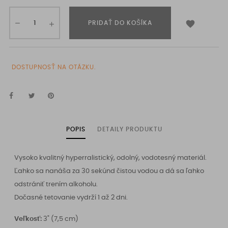

PRIDAŤ DO KOŠÍKA
DOSTUPNOSŤ NA OTÁZKU.
POPIS
DETAILY PRODUKTU
Vysoko kvalitný hyperralistický, odolný, vodotesný materiál.
Ľahko sa nanáša za 30 sekúnd čistou vodou a dá sa ľahko
odstrániť trením alkoholu.
Dočasné tetovanie vydrží 1 až 2 dni.
Veľkosť:
3" (7,5 cm)