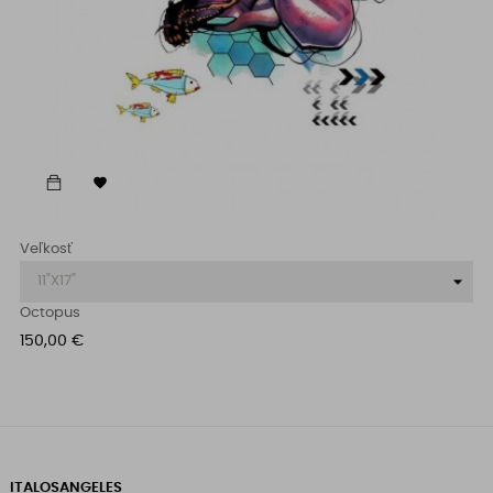

Veľkosť
Octopus
Cena
150,00 €
ITALOSANGELES