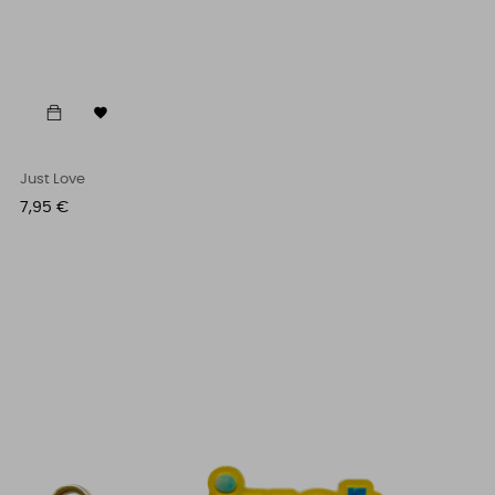

Just Love
Cena
7,95 €