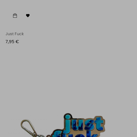

Just Fuck
Cena
7,95 €