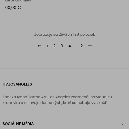
Elephant Alley
Cena
60,00 €
Zobrazuje sa 25-36 z 136 položiek
1
2
3
4
…
12
ITALOSANGELES
Značka Ivana Tattoo Art, Los Angeles znamená individualitu,
kreativitu a oslavuje ducha tých, ktorí sa neboja vyniknúť.
SOCIÁLNE MÉDIA
