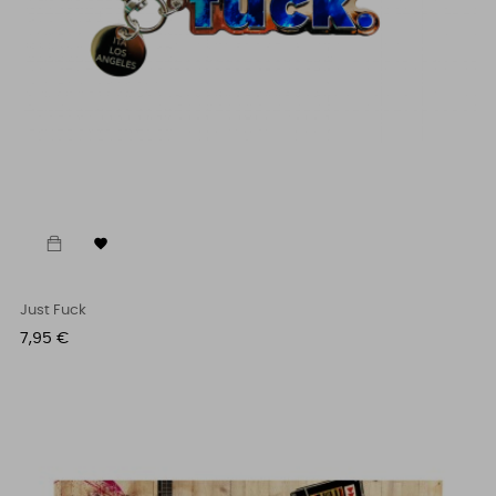

Just Fuck
Cena
7,95 €