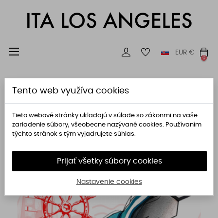
Toggle
☰
EUR
€
0
navigation

Tento web využíva cookies
Dôležitosť
Zobrazuje sa 25-36 z 136 položiek
Tieto webové stránky ukladajú v súlade so zákonmi na vaše
zariadenie súbory, všeobecne nazývané cookies. Používaním
týchto stránok s tým vyjadrujete súhlas.
Prijať všetky súbory cookies
Nastavenie cookies